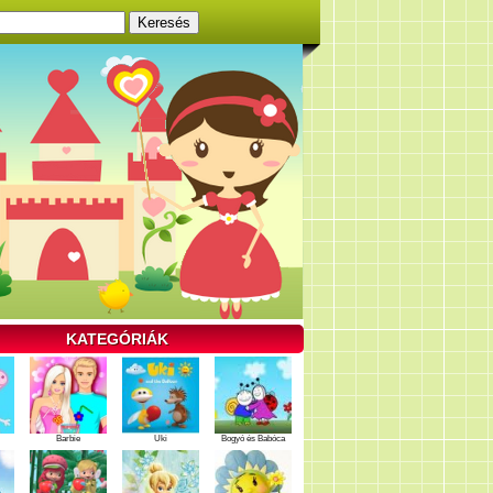
KATEGÓRIÁK
Barbie
Uki
Bogyó és Babóca