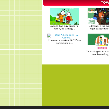
TOV
Babóca kap egy szuper új
Edmond, a kis mó
rollert, de a nagy...
rajongásig szereti
Ki szereti a csokoládét? Dóra
és Csizi most...
Tarts a legkisebbek
mackójával egy