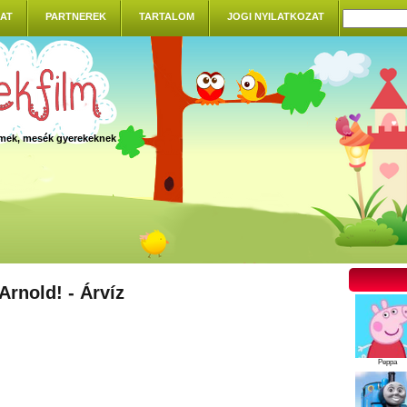
AT
PARTNEREK
TARTALOM
JOGI NYILATKOZAT
ilmek, mesék gyerekeknek
Arnold! - Árvíz
Peppa