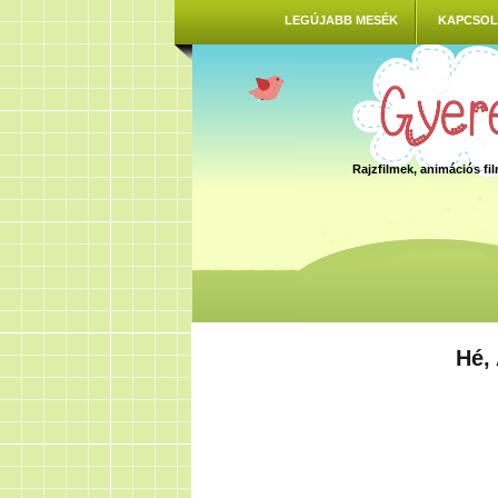
LEGÚJABB MESÉK
KAPCSOL
Rajzfilmek, animációs f
Hé, 