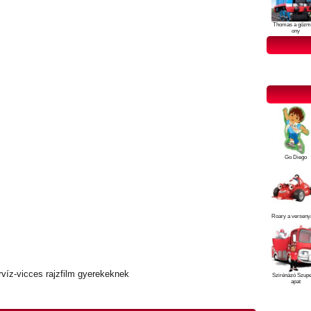
Thomas a gőzm
ony
Go Diego
Roary a verseny
rvíz-vicces rajzfilm gyerekeknek
Szirénázó Szup
apat