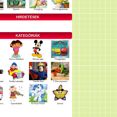
ozd
Eperke
Csingiling
Fifi virágoskertje
HIRDETÉSEK
KATEGÓRIÁK
Dóra a felfedező
Mickey egér
Chuggington
autó
Noddy kalandjai
Tűzoltó Sam
T-Rex expressz
ercs
Gyerekdalok
Én Kicsi Pónim
Jarmik