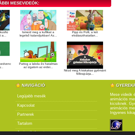
ÁBBI MESEVIDEÓK:
kusfiú
Ismerd meg a kuflikat a
Pipp és Polli, a két
 a...
legelső kalandjukban! Az...
elválaszthatatlan...
 kedvenc
Pattog a labda és hatalmas
...
az izgalom az erdei...
Nézd meg A kiskakas gyémánt
félkrajcárja...
NAVIGÁCIÓ
GYEREK
Mese videók é
Legújabb mesék
animációs mes
kicsiknek. Gye
Kapcsolat
animációs me
Ingyenes kika
Partnerek
Tartalom
Jogi nyilatkozat