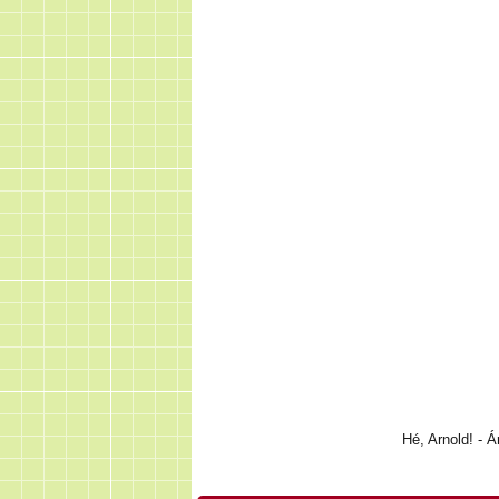
Hé, Arnold! - Á