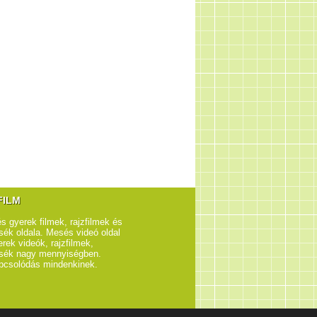
FILM
s gyerek filmek, rajzfilmek és
ék oldala. Mesés videó oldal
rek videók, rajzfilmek,
sék nagy mennyiségben.
pcsolódás mindenkinek.