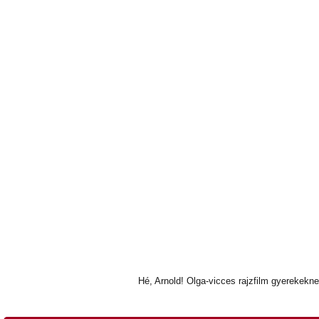
Hé, Arnold! Olga-vicces rajzfilm gyerekekn