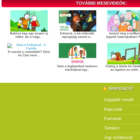
TOVÁBBI MESEVIDEÓK:
Babóca kap egy szuper új
Edmond, a kis mókusfiú
Ismerd meg a kuflikat
rollert, de a nagy...
rajongásig szereti a...
legelső kalandjukban! A
Ki szereti a csokoládét? Dóra
és Csizi most...
Tarts a legkisebbek kedvenc
Pattog a labda és hata
mackójával egy...
az izgalom az erdei..
NAVIGÁCIÓ
Legújabb mesék
Kapcsolat
Partnerek
Tartalom
Jogi nyilatkozat