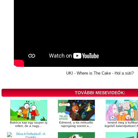
UKI - Where is The Cake - Hol a süti?
TOVÁBBI MESEVIDEÓK:
Babóca kap egy szuper új
Edmond, a kis mókusfiú
Ismerd meg a kuflikat
rollert, de a nagy...
rajongásig szereti a...
legelső kalandjukban! A