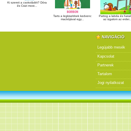
Ki szereti a csokoládét? Dóra
és Csizi most...
Tarts a legkisebbek kedvenc
Pattog a labda és hata
mackójával egy...
az izgalom az erdei..
NAVIGÁCIÓ
Legújabb mesék
Kapcsolat
Partnerek
Tartalom
Jogi nyilatkozat