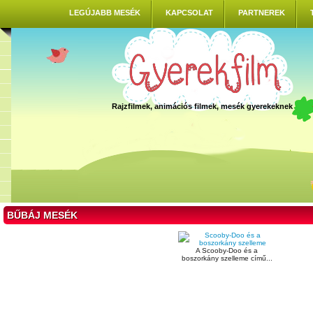
LEGÚJABB MESÉK
KAPCSOLAT
PARTNEREK
Rajzfilmek, animációs filmek, mesék gyerekeknek
BŰBÁJ MESÉK
A Scooby-Doo és a
boszorkány szelleme című...