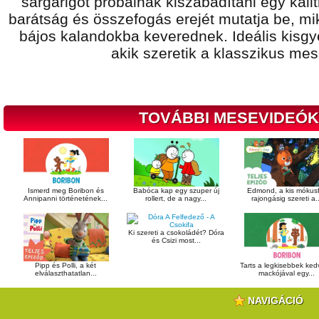
sárgarigót próbálnak kiszabadítani egy kalit
barátság és összefogás erejét mutatja be, m
bájos kalandokba keverednek. Ideális kis
akik szeretik a klasszikus mes
TOVÁBBI MESEVIDEÓK
Ismerd meg Boribon és
Babóca kap egy szuper új
Edmond, a kis mókusf
Annipanni történetének...
rollert, de a nagy...
rajongásig szereti a..
Ki szereti a csokoládét? Dóra
és Csizi most...
Pipp és Polli, a két
Tarts a legkisebbek ke
elválaszthatatlan...
mackójával egy...
NAVIGÁCIÓ