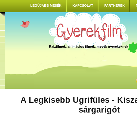
LEGÚJABB MESÉK
KAPCSOLAT
PARTNEREK
Rajzfilmek, animációs filmek, mesék gyerekeknek
A Legkisebb Ugrifüles - Kisz
sárgarigót