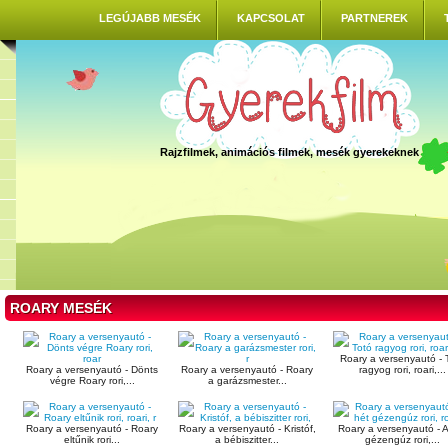
LEGÚJABB MESÉK
KAPCSOLAT
PARTNEREK
Rajzfilmek, animációs filmek, mesék gyerekeknek
ROARY MESÉK
Roary a versenyautó - 
Roary a versenyautó - Dönts
Roary a versenyautó - Roary
ragyog rori, roari,...
végre Roary rori,...
a garázsmester...
Roary a versenyautó - Roary
Roary a versenyautó - Kristóf,
Roary a versenyautó - A
eltűnik rori...
a bébiszitter...
gézengúz rori,...