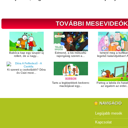
TOVÁBBI MESEVIDEÓK
Babóca kap egy szuper új
Edmond, a kis mókusfiú
Ismerd meg a kuflikat
rollert, de a nagy...
rajongásig szereti a...
legelső kalandjukban! A
Ki szereti a csokoládét? Dóra
és Csizi most...
Tarts a legkisebbek kedvenc
Pattog a labda és hata
mackójával egy...
az izgalom az erdei..
NAVIGÁCIÓ
Legújabb mesék
Kapcsolat