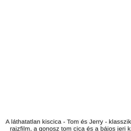
A láthatatlan kiscica - Tom és Jerry - klass
rajzfilm, a gonosz tom cica és a bájos jeri 