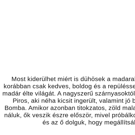
Most kiderülhet miért is dühösek a madar
korábban csak kedves, boldog és a repülésse
madár élte világát. A nagyszerű szárnyasoktól
Piros, aki néha kicsit ingerült, valamint jó
Bomba. Amikor azonban titokzatos, zöld mala
náluk, ők veszik észre először, mivel próbá
és az ő dolguk, hogy megállítsá