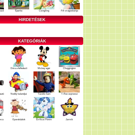
ozd
Eperke
Csingiling
Fifi virágoskertje
HIRDETÉSEK
KATEGÓRIÁK
Dóra a felfedező
Mickey egér
Chuggington
autó
Noddy kalandjai
Tűzoltó Sam
T-Rex expressz
ercs
Gyerekdalok
Én Kicsi Pónim
Jarmik