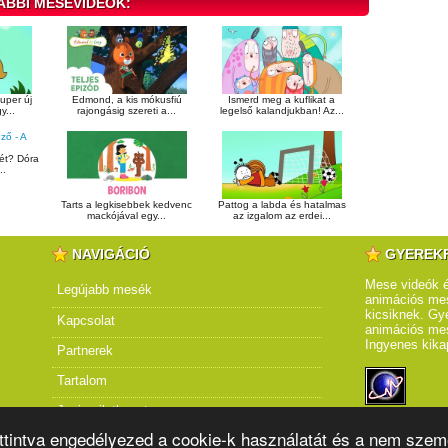
ÁBBI MESEVIDEÓK:
uper új
Edmond, a kis mókusfiú
Ismerd meg a kuflikat a
y...
rajongásig szereti a...
legelső kalandjukban! Az...
dét? Dóra
..
Tarts a legkisebbek kedvenc
Pattog a labda és hatalmas
mackójával egy...
az izgalom az erdei...
NAVIGÁCIÓ
GYEREK
Mese videók é
Legújabb mesék
animációs mes
kicsiknek. Gye
Kapcsolat
animációs me
Ingyenes kika
Partnerek
Tartalom
Jogi nyilatkozat
attintva engedélyezed a cookie-k használatát és a nem szem