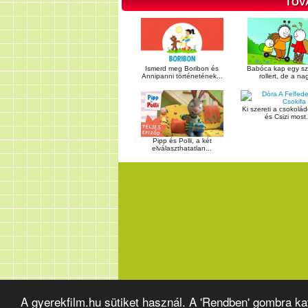
TOV
Ismerd meg Boribon és
Babóca kap egy sz
Annipanni történetének...
rollert, de a nag
Ki szereti a csokolá
és Csizi most.
Pipp és Polli, a két
elválaszthatatlan...
A gyerekfilm.hu sütiket használ. A 'Rendben' gombra k