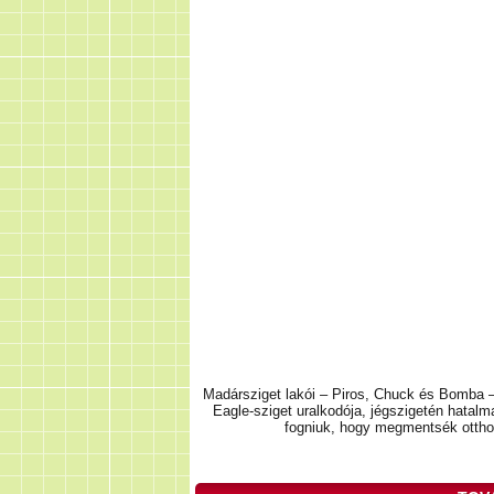
Madársziget lakói – Piros, Chuck és Bomba – 
Eagle-sziget uralkodója, jégszigetén hatal
fogniuk, hogy megmentsék otthon