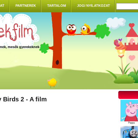
AT
PARTNEREK
TARTALOM
JOGI NYILATKOZAT
ilmek, mesék gyerekeknek
 Birds 2 - A film
Peppa