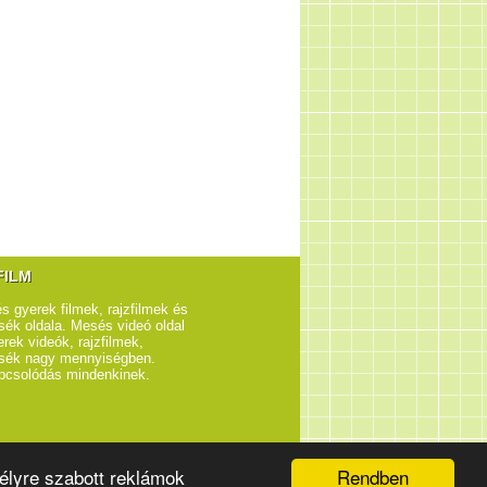
FILM
s gyerek filmek, rajzfilmek és
ék oldala. Mesés videó oldal
rek videók, rajzfilmek,
sék nagy mennyiségben.
pcsolódás mindenkinek.
Rendben
élyre szabott reklámok