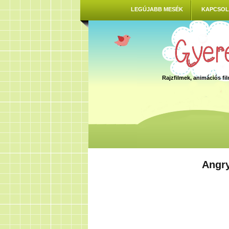
LEGÚJABB MESÉK
KAPCSOL
Rajzfilmek, animációs f
Angry