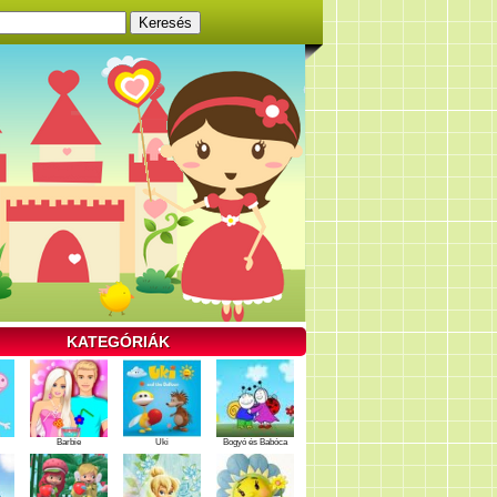
KATEGÓRIÁK
Barbie
Uki
Bogyó és Babóca