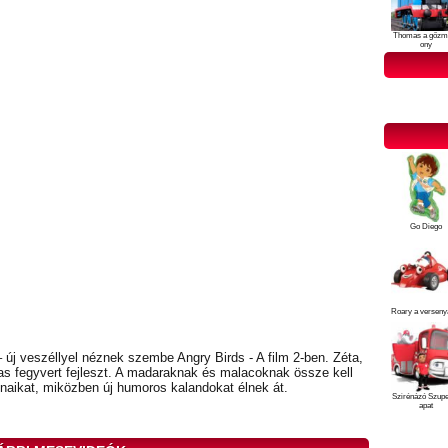
Thomas a gőzm
ony
Go Diego
Roary a verseny
új veszéllyel néznek szembe Angry Birds - A film 2-ben. Zéta,
mas fegyvert fejleszt. A madaraknak és malacoknak össze kell
aikat, miközben új humoros kalandokat élnek át.
Szirénázó Szup
apat