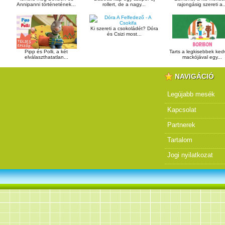
Annipanni történetének...
rollert, de a nagy...
rajongásig szereti a..
Ki szereti a csokoládét? Dóra
és Csizi most...
Pipp és Polli, a két
Tarts a legkisebbek ke
elválaszthatatlan...
mackójával egy...
NAVIGÁCIÓ
Legújabb mesék
Kapcsolat
Partnerek
Tartalom
Jogi nyilatkozat