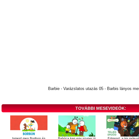
Barbie - Varázslatos utazás 05 - Barbis lányos me
TOVÁBBI MESEVIDEÓK:
Ismerd meg Boribon és
Babóca kap egy szuper új
Edmond, a kis mókusf