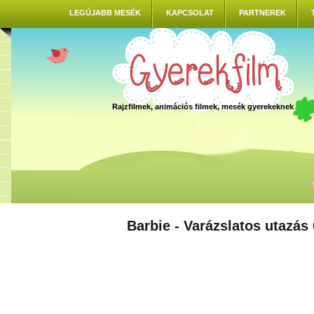
LEGÚJABB MESÉK
KAPCSOLAT
PARTNEREK
Rajzfilmek, animációs filmek, mesék gyerekeknek
Barbie - Varázslatos utazás