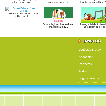
rollert, de a nagy...
rajongásig szereti a...
legelső kalandjukban! A
Ki szereti a csokoládét? Dóra
és Csizi most...
Tarts a legkisebbek kedvenc
Pattog a labda és hata
mackójával egy...
az izgalom az erdei..
NAVIGÁCIÓ
Legújabb mesék
Kapcsolat
Partnerek
Tartalom
Jogi nyilatkozat