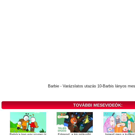
Barbie - Varázslatos utazás 10-Barbis lányos me
TOVÁBBI MESEVIDEÓK:
Babóca kap egy szuper új
Edmond, a kis mókusfiú
Ismerd meg a kuflikat