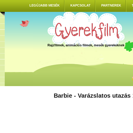
LEGÚJABB MESÉK
KAPCSOLAT
PARTNEREK
Rajzfilmek, animációs filmek, mesék gyerekeknek
Barbie - Varázslatos utazás