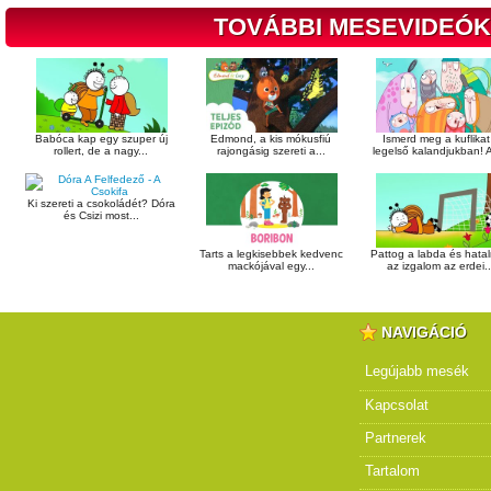
TOVÁBBI MESEVIDEÓK
Babóca kap egy szuper új
Edmond, a kis mókusfiú
Ismerd meg a kuflikat
rollert, de a nagy...
rajongásig szereti a...
legelső kalandjukban! A
Ki szereti a csokoládét? Dóra
és Csizi most...
Tarts a legkisebbek kedvenc
Pattog a labda és hata
mackójával egy...
az izgalom az erdei..
NAVIGÁCIÓ
Legújabb mesék
Kapcsolat
Partnerek
Tartalom