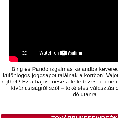
Bing és Pando izgalmas kalandba kevere
különleges jégcsapot találnak a kertben! Vajo
rejthet? Ez a bájos mese a felfedezés örömérő
kíváncsiságról szól – tökéletes választá
délutánra.