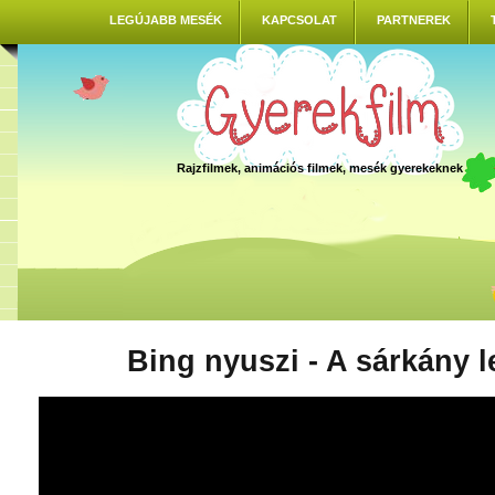
LEGÚJABB MESÉK
KAPCSOLAT
PARTNEREK
Rajzfilmek, animációs filmek, mesék gyerekeknek
Bing nyuszi - A sárkány l