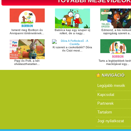
TOVÁBBI MESEVIDEÓK
Ismerd meg Boribon és
Babóca kap egy szuper új
Edmond, a kis mókusf
Annipanni történetének...
rollert, de a nagy...
rajongásig szereti a..
Ki szereti a csokoládét? Dóra
és Csizi most...
Pipp és Polli, a két
Tarts a legkisebbek ke
elválaszthatatlan...
mackójával egy...
NAVIGÁCIÓ
Legújabb mesék
Kapcsolat
Partnerek
Tartalom
Jogi nyilatkozat