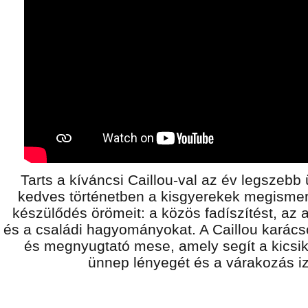
Tarts a kíváncsi Caillou-val az év legszeb
kedves történetben a kisgyerekek megismer
készülődés örömeit: a közös fadíszítést, az ad
és a családi hagyományokat. A Caillou karác
és megnyugtató mese, amely segít a kicsi
ünnep lényegét és a várakozás i