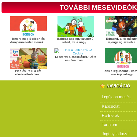
TOVÁBBI MESEVIDEÓK
Ismerd meg Boribon és
Babóca kap egy szuper új
Edmond, a kis mókusf
Annipanni történetének...
rollert, de a nagy...
rajongásig szereti a..
Ki szereti a csokoládét? Dóra
és Csizi most...
Pipp és Polli, a két
Tarts a legkisebbek ke
elválaszthatatlan...
mackójával egy...
NAVIGÁCIÓ
Legújabb mesék
Kapcsolat
Partnerek
Tartalom
Jogi nyilatkozat