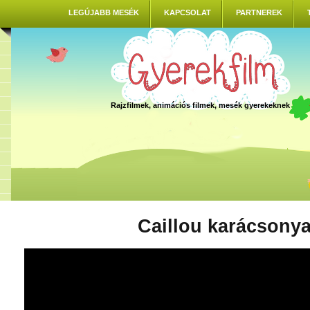
LEGÚJABB MESÉK
KAPCSOLAT
PARTNEREK
Rajzfilmek, animációs filmek, mesék gyerekeknek
Caillou karácsony