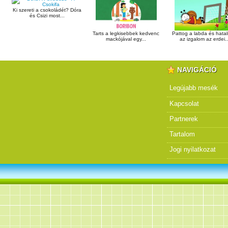
Ki szereti a csokoládét? Dóra
és Csizi most...
Tarts a legkisebbek kedvenc
Pattog a labda és hata
mackójával egy...
az izgalom az erdei..
NAVIGÁCIÓ
Legújabb mesék
Kapcsolat
Partnerek
Tartalom
Jogi nyilatkozat