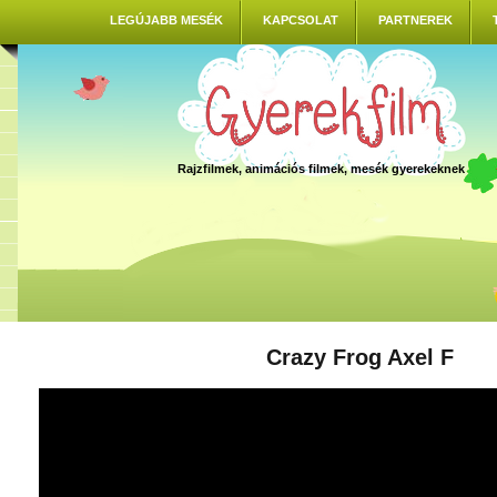
LEGÚJABB MESÉK
KAPCSOLAT
PARTNEREK
Rajzfilmek, animációs filmek, mesék gyerekeknek
Crazy Frog Axel F