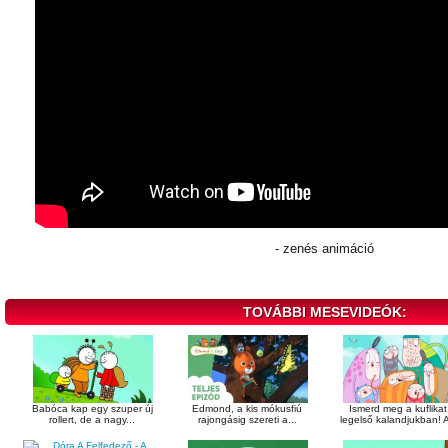
- zenés animáció
TOVÁBBI MESEVIDEÓK:
Babóca kap egy szuper új
Edmond, a kis mókusfiú
Ismerd meg a kuflikat
rollert, de a nagy...
rajongásig szereti a...
legelső kalandjukban! A