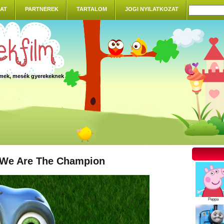
AT
PARTNEREK
TARTALOM
JOGI NYILATKOZAT
ilmek, mesék gyerekeknek
 We Are The Champion
Peppa