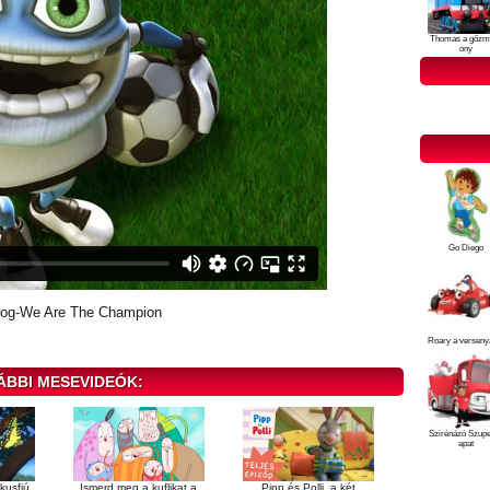
Thomas a gőzm
ony
Go Diego
rog-We Are The Champion
Roary a verseny
ÁBBI MESEVIDEÓK:
Szirénázó Szup
apat
kusfiú
Ismerd meg a kuflikat a
Pipp és Polli, a két