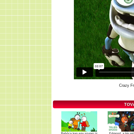
Crazy F
TOV
Babóca kap egy szuper új
Edmond, a kis mó