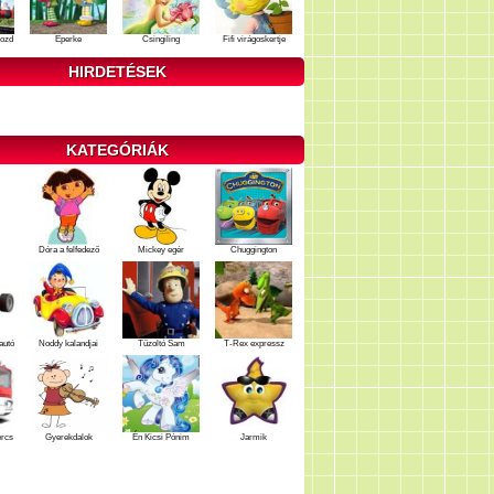
ozd
Eperke
Csingiling
Fifi virágoskertje
HIRDETÉSEK
KATEGÓRIÁK
Dóra a felfedező
Mickey egér
Chuggington
autó
Noddy kalandjai
Tűzoltó Sam
T-Rex expressz
ercs
Gyerekdalok
Én Kicsi Pónim
Jarmik