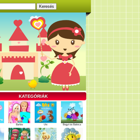
KATEGÓRIÁK
Barbie
Uki
Bogyó és Babóca