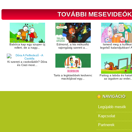
TOVÁBBI MESEVIDEÓK
Babóca kap egy szuper új
Edmond, a kis mókusfiú
Ismerd meg a kuflikat
rollert, de a nagy...
rajongásig szereti a...
legelső kalandjukban! A
Ki szereti a csokoládét? Dóra
és Csizi most...
Tarts a legkisebbek kedvenc
Pattog a labda és hata
mackójával egy...
az izgalom az erdei..
NAVIGÁCIÓ
Legújabb mesék
Kapcsolat
Partnerek