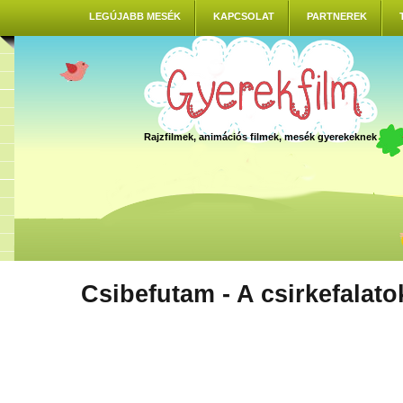
LEGÚJABB MESÉK
KAPCSOLAT
PARTNEREK
Rajzfilmek, animációs filmek, mesék gyerekeknek
Csibefutam - A csirkefalato