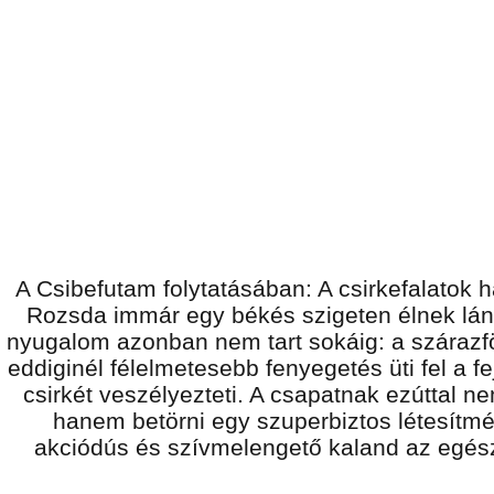
A Csibefutam folytatásában: A csirkefalatok
Rozsda immár egy békés szigeten élnek lány
nyugalom azonban nem tart sokáig: a szárazf
eddiginél félelmetesebb fenyegetés üti fel a f
csirkét veszélyezteti. A csapatnak ezúttal n
hanem betörni egy szuperbiztos létesítm
akciódús és szívmelengető kaland az egés