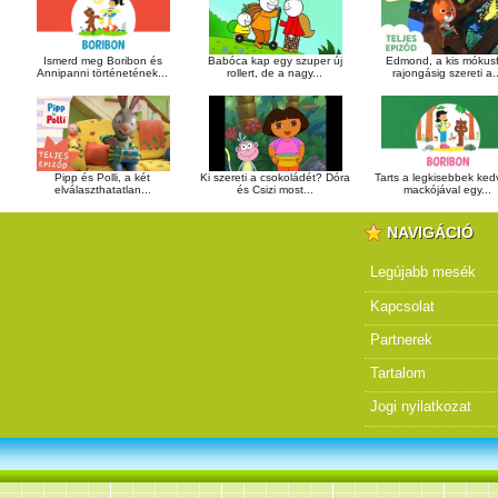
Ismerd meg Boribon és
Babóca kap egy szuper új
Edmond, a kis mókusf
Annipanni történetének...
rollert, de a nagy...
rajongásig szereti a..
Pipp és Polli, a két
Ki szereti a csokoládét? Dóra
Tarts a legkisebbek ke
elválaszthatatlan...
és Csizi most...
mackójával egy...
NAVIGÁCIÓ
Legújabb mesék
Kapcsolat
Partnerek
Tartalom
Jogi nyilatkozat