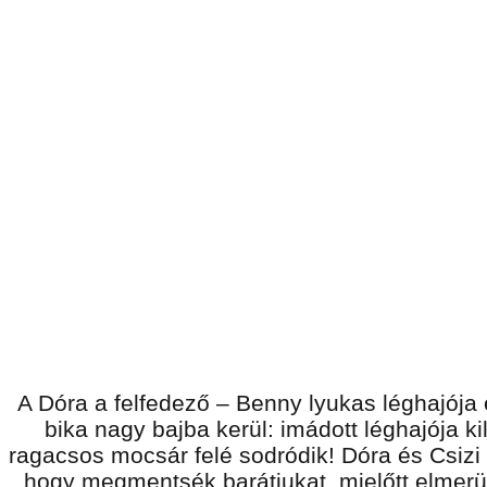
A Dóra a felfedező – Benny lyukas léghajója
bika nagy bajba kerül: imádott léghajója ki
ragacsos mocsár felé sodródik! Dóra és Csizi 
hogy megmentsék barátjukat, mielőtt elmerü