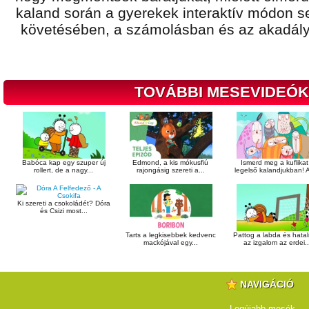
kaland során a gyerekek interaktív módon s
követésében, a számolásban és az akadál
TOVÁBBI MESEVIDEÓK
Babóca kap egy szuper új
Edmond, a kis mókusfiú
Ismerd meg a kuflikat
rollert, de a nagy...
rajongásig szereti a...
legelső kalandjukban! A
Ki szereti a csokoládét? Dóra
és Csizi most...
Tarts a legkisebbek kedvenc
Pattog a labda és hata
mackójával egy...
az izgalom az erdei..
NAVIGÁCIÓ
Legújabb mesék