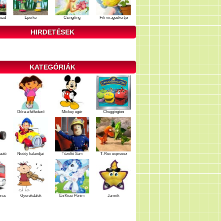
ozd
Eperke
Csingiling
Fifi virágoskertje
HIRDETÉSEK
KATEGÓRIÁK
Dóra a felfedező
Mickey egér
Chuggington
autó
Noddy kalandjai
Tűzoltó Sam
T-Rex expressz
ercs
Gyerekdalok
Én Kicsi Pónim
Jarmik