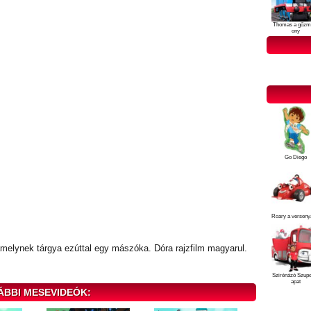
Thomas a gőzm
ony
Go Diego
Roary a verseny
 amelynek tárgya ezúttal egy mászóka. Dóra rajzfilm magyarul.
Szirénázó Szup
apat
ÁBBI MESEVIDEÓK: