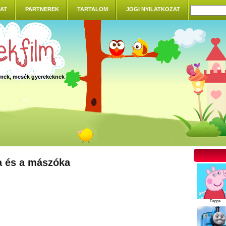
AT
PARTNEREK
TARTALOM
JOGI NYILATKOZAT
ilmek, mesék gyerekeknek
a és a mászóka
Peppa