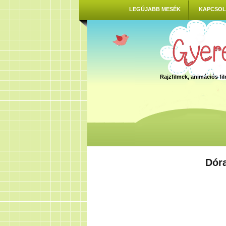
LEGÚJABB MESÉK
KAPCSOL
Rajzfilmek, animációs f
Dór