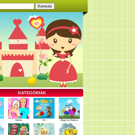
KATEGÓRIÁK
Barbie
Uki
Bogyó és Babóca