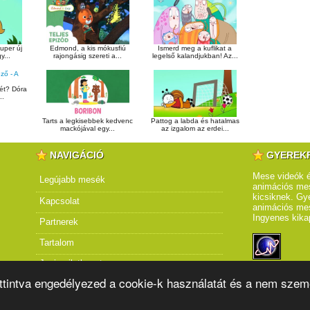
uper új
Edmond, a kis mókusfiú
Ismerd meg a kuflikat a
y...
rajongásig szereti a...
legelső kalandjukban! Az...
dét? Dóra
..
Tarts a legkisebbek kedvenc
Pattog a labda és hatalmas
mackójával egy...
az izgalom az erdei...
NAVIGÁCIÓ
GYEREK
Mese videók é
Legújabb mesék
animációs mes
kicsiknek. Gye
Kapcsolat
animációs me
Ingyenes kika
Partnerek
Tartalom
Jogi nyilatkozat
attintva engedélyezed a cookie-k használatát és a nem szem