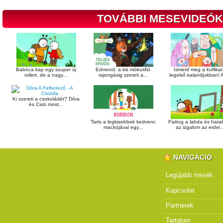
TOVÁBBI MESEVIDEÓK
Babóca kap egy szuper új
Edmond, a kis mókusfiú
Ismerd meg a kuflikat
rollert, de a nagy...
rajongásig szereti a...
legelső kalandjukban! A
Ki szereti a csokoládét? Dóra
és Csizi most...
Tarts a legkisebbek kedvenc
Pattog a labda és hata
mackójával egy...
az izgalom az erdei..
NAVIGÁCIÓ
Legújabb mesék
Kapcsolat
Partnerek
Tartalom