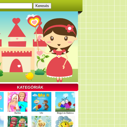
KATEGÓRIÁK
Barbie
Uki
Bogyó és Babóca