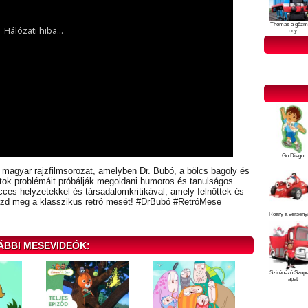
Thomas a gőzm
ony
Go Diego
 magyar rajzfilmsorozat, amelyben Dr. Bubó, a bölcs bagoly és
latok problémáit próbálják megoldani humoros és tanulságos
cces helyzetekkel és társadalomkritikával, amely felnőttek és
ézd meg a klasszikus retró mesét! #DrBubó #RetróMese
Roary a verseny
ÁBBI MESEVIDEÓK:
Szirénázó Szup
apat