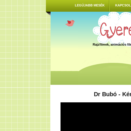
LEGÚJABB MESÉK
KAPCSOL
Rajzfilmek, animációs f
Dr Bubó - Ké