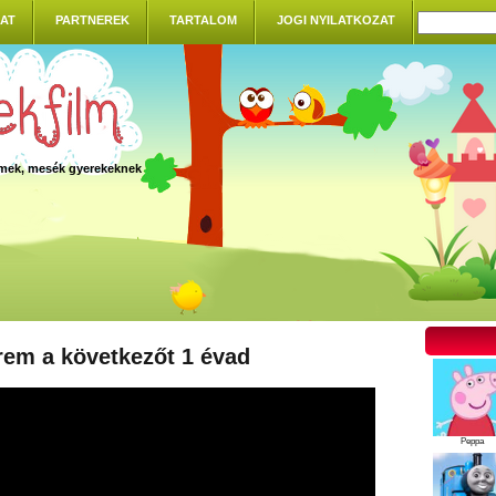
AT
PARTNEREK
TARTALOM
JOGI NYILATKOZAT
ilmek, mesék gyerekeknek
rem a következőt 1 évad
Peppa