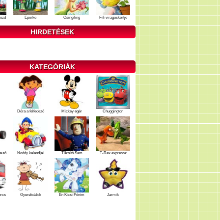
ozd
Eperke
Csingiling
Fifi virágoskertje
HIRDETÉSEK
KATEGÓRIÁK
Dóra a felfedező
Mickey egér
Chuggington
autó
Noddy kalandjai
Tűzoltó Sam
T-Rex expressz
ercs
Gyerekdalok
Én Kicsi Pónim
Jarmik