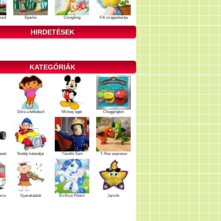
ozd
Eperke
Csingiling
Fifi virágoskertje
HIRDETÉSEK
KATEGÓRIÁK
Dóra a felfedező
Mickey egér
Chuggington
autó
Noddy kalandjai
Tűzoltó Sam
T-Rex expressz
ercs
Gyerekdalok
Én Kicsi Pónim
Jarmik