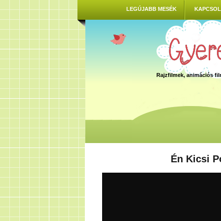
LEGÚJABB MESÉK
KAPCSOL
Rajzfilmek, animációs f
Én Kicsi P