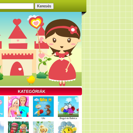
KATEGÓRIÁK
Barbie
Uki
Bogyó és Babóca