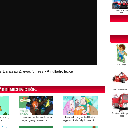
Thomas a gőzm
ony
Go Diego
 Barátság 2. évad 3. rész - A nulladik lecke
ÁBBI MESEVIDEÓK:
Roary a verseny
Szirénázó Szup
apat
uper új
Edmond, a kis mókusfiú
Ismerd meg a kuflikat a
y...
rajongásig szereti a...
legelső kalandjukban! Az...