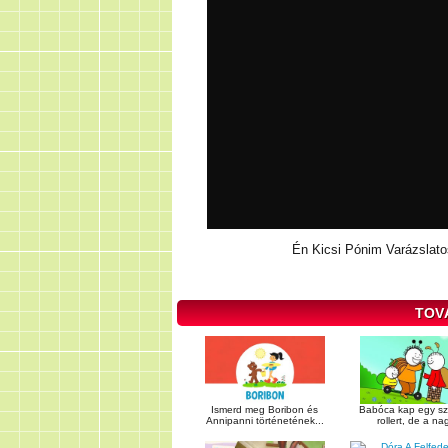
Én Kicsi Pónim Varázslatos
TOV
Ismerd meg Boribon és
Babóca kap egy sz
Annipanni történetének...
rollert, de a nag