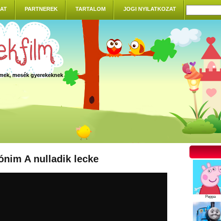
AT
PARTNEREK
TARTALOM
JOGI NYILATKOZAT
ilmek, mesék gyerekeknek
ónim A nulladik lecke
Peppa