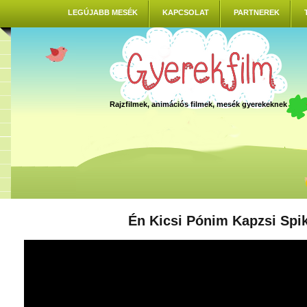
LEGÚJABB MESÉK
KAPCSOLAT
PARTNEREK
Rajzfilmek, animációs filmek, mesék gyerekeknek
Én Kicsi Pónim Kapzsi Spi