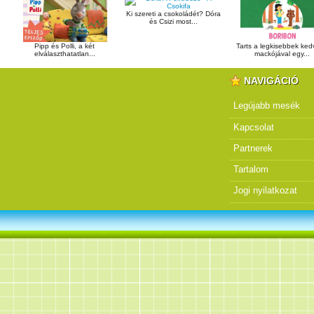
Ki szereti a csokoládét? Dóra
és Csizi most...
Pipp és Polli, a két
Tarts a legkisebbek ke
elválaszthatatlan...
mackójával egy...
NAVIGÁCIÓ
Legújabb mesék
Kapcsolat
Partnerek
Tartalom
Jogi nyilatkozat