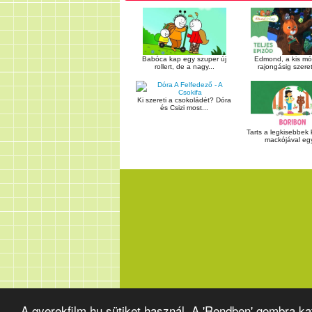
Babóca kap egy szuper új
Edmond, a kis mó
rollert, de a nagy...
rajongásig szereti
Ki szereti a csokoládét? Dóra
és Csizi most...
Tarts a legkisebbek
mackójával egy
A gyerekfilm.hu sütiket használ. A 'Rendben' gombra k