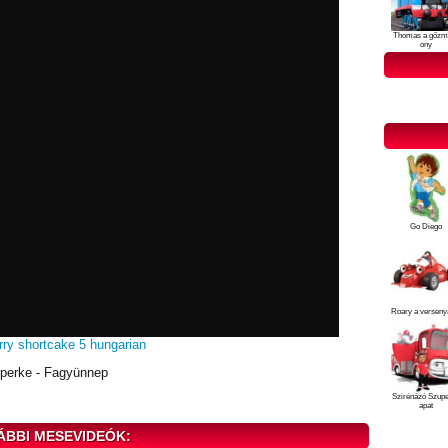
Thomas a gőzm
ony
Go Diego
Roary a verseny
rry shortcake 5 hungarian
perke - Fagyünnep
Szirénázó Szup
apat
ÁBBI MESEVIDEÓK: