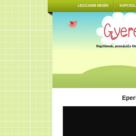
LEGÚJABB MESÉK
KAPCSOL
Rajzfilmek, animációs f
Eper