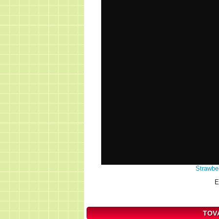
Strawbe
E
TOV