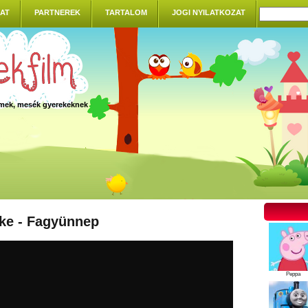
AT
PARTNEREK
TARTALOM
JOGI NYILATKOZAT
ilmek, mesék gyerekeknek
ke - Fagyünnep
Peppa