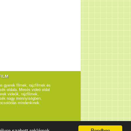
FILM
s gyerek filmek, rajzfilmek és
ék oldala. Mesés videó oldal
rek videók, rajzfilmek,
sék nagy mennyiségben.
pcsolódás mindenkinek.
Rendben
élyre szabott reklámok