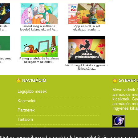
kusfiú
Ismerd meg a kuflikat a
Pipp és Polli, a két
 a...
legelső kalandjukban! Az...
elválaszthatatlan...
 kedvenc
Pattog a labda és hatalmas
...
az izgalom az erdei...
Nézd meg A kiskakas gyémánt
félkrajcárja...
NAVIGÁCIÓ
GYEREK
Mese videók é
Legújabb mesék
animációs mes
kicsiknek. Gye
Kapcsolat
animációs me
Ingyenes kika
Partnerek
Tartalom
Jogi nyilatkozat
attintva engedélyezed a cookie-k használatát és a nem szem