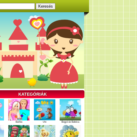
KATEGÓRIÁK
Barbie
Uki
Bogyó és Babóca