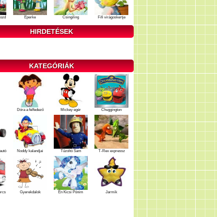
ozd
Eperke
Csingiling
Fifi virágoskertje
HIRDETÉSEK
KATEGÓRIÁK
Dóra a felfedező
Mickey egér
Chuggington
autó
Noddy kalandjai
Tűzoltó Sam
T-Rex expressz
ercs
Gyerekdalok
Én Kicsi Pónim
Jarmik