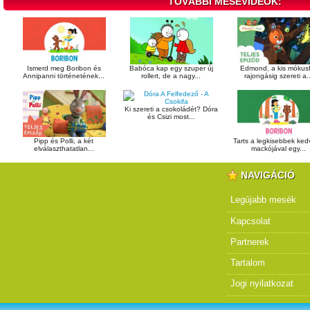
TOVÁBBI MESEVIDEÓK:
Ismerd meg Boribon és
Babóca kap egy szuper új
Edmond, a kis mókusf
Annipanni történetének...
rollert, de a nagy...
rajongásig szereti a..
Ki szereti a csokoládét? Dóra
és Csizi most...
Pipp és Polli, a két
Tarts a legkisebbek ke
elválaszthatatlan...
mackójával egy...
NAVIGÁCIÓ
Legújabb mesék
Kapcsolat
Partnerek
Tartalom
Jogi nyilatkozat