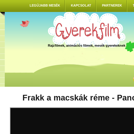
LEGÚJABB MESÉK
KAPCSOLAT
PARTNEREK
Rajzfilmek, animációs filmek, mesék gyerekeknek
Frakk a macskák réme - Pan