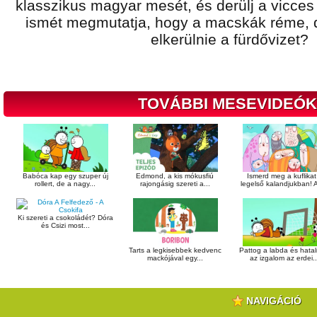
klasszikus magyar mesét, és derülj a vicces
ismét megmutatja, hogy a macskák réme, d
elkerülnie a fürdővizet?
TOVÁBBI MESEVIDEÓK
Babóca kap egy szuper új
Edmond, a kis mókusfiú
Ismerd meg a kuflikat
rollert, de a nagy...
rajongásig szereti a...
legelső kalandjukban! A
Ki szereti a csokoládét? Dóra
és Csizi most...
Tarts a legkisebbek kedvenc
Pattog a labda és hata
mackójával egy...
az izgalom az erdei..
NAVIGÁCIÓ