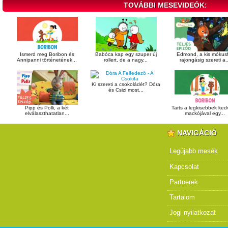
TOVÁBBI MESEVIDEÓK:
Ismerd meg Boribon és
Babóca kap egy szuper új
Edmond, a kis mókusf
Annipanni történetének...
rollert, de a nagy...
rajongásig szereti a..
Ki szereti a csokoládét? Dóra
és Csizi most...
Pipp és Polli, a két
Tarts a legkisebbek ke
elválaszthatatlan...
mackójával egy...
NAVIGÁCIÓ
Legújabb mesék
Kapcsolat
Partnerek
Tartalom
Jogi nyilatkozat