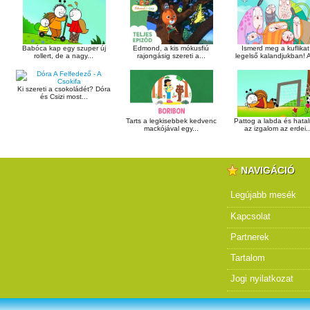
Babóca kap egy szuper új
Edmond, a kis mókusfiú
Ismerd meg a kuflikat
rollert, de a nagy...
rajongásig szereti a...
legelső kalandjukban! A
Ki szereti a csokoládét? Dóra
és Csizi most...
Tarts a legkisebbek kedvenc
Pattog a labda és hata
mackójával egy...
az izgalom az erdei..
NAVIGÁCIÓ
Legújabb mesék
Kapcsolat
Partnerek
Tartalom
Jogi nyilatkozat