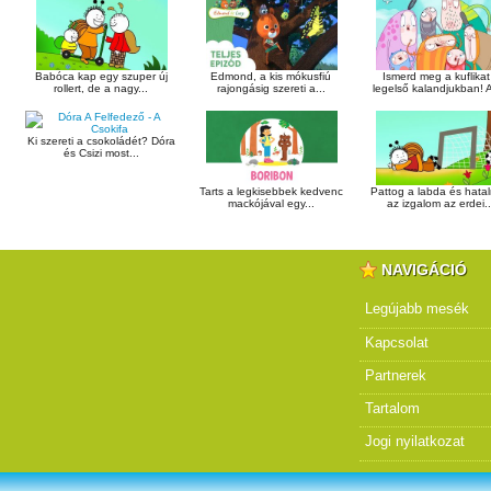
Babóca kap egy szuper új
Edmond, a kis mókusfiú
Ismerd meg a kuflikat
rollert, de a nagy...
rajongásig szereti a...
legelső kalandjukban! A
Ki szereti a csokoládét? Dóra
és Csizi most...
Tarts a legkisebbek kedvenc
Pattog a labda és hata
mackójával egy...
az izgalom az erdei..
NAVIGÁCIÓ
Legújabb mesék
Kapcsolat
Partnerek
Tartalom
Jogi nyilatkozat