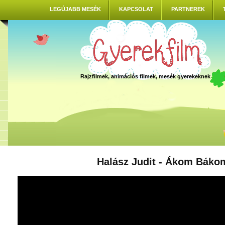
LEGÚJABB MESÉK
KAPCSOLAT
PARTNEREK
Rajzfilmek, animációs filmek, mesék gyerekeknek
Halász Judit - Ákom Báko