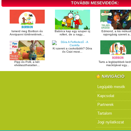
TOVÁBBI MESEVIDEÓK:
Ismerd meg Boribon és
Babóca kap egy szuper új
Edmond, a kis mókusf
Annipanni történetének...
rollert, de a nagy...
rajongásig szereti a..
Ki szereti a csokoládét? Dóra
és Csizi most...
Pipp és Polli, a két
Tarts a legkisebbek ke
elválaszthatatlan...
mackójával egy...
NAVIGÁCIÓ
Legújabb mesék
Kapcsolat
Partnerek
Tartalom
Jogi nyilatkozat