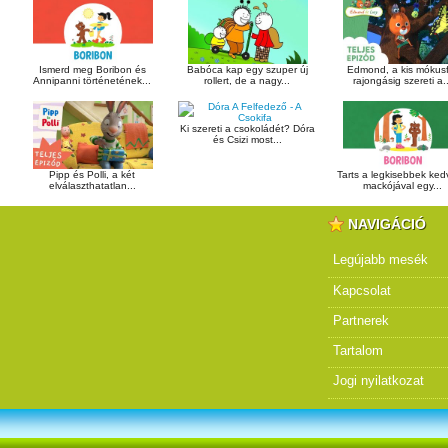
Ismerd meg Boribon és
Babóca kap egy szuper új
Edmond, a kis mókusf
Annipanni történetének...
rollert, de a nagy...
rajongásig szereti a..
Ki szereti a csokoládét? Dóra
és Csizi most...
Pipp és Polli, a két
Tarts a legkisebbek ke
elválaszthatatlan...
mackójával egy...
NAVIGÁCIÓ
Legújabb mesék
Kapcsolat
Partnerek
Tartalom
Jogi nyilatkozat