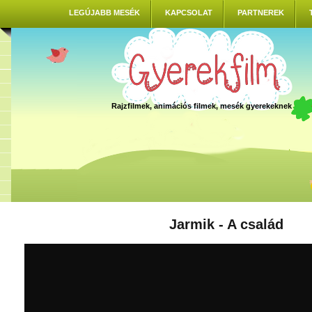
LEGÚJABB MESÉK
KAPCSOLAT
PARTNEREK
Rajzfilmek, animációs filmek, mesék gyerekeknek
Jarmik - A család