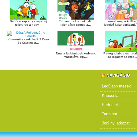
Babóca kap egy szuper új
Edmond, a kis mókusfiú
Ismerd meg a kuflikat
rollert, de a nagy...
rajongásig szereti a...
legelső kalandjukban! A
Ki szereti a csokoládét? Dóra
és Csizi most...
Tarts a legkisebbek kedvenc
Pattog a labda és hata
mackójával egy...
az izgalom az erdei..
NAVIGÁCIÓ
Legújabb mesék
Kapcsolat
Partnerek
Tartalom
Jogi nyilatkozat