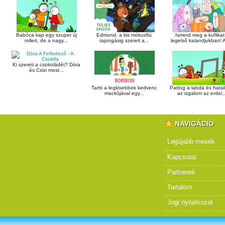
Babóca kap egy szuper új
Edmond, a kis mókusfiú
Ismerd meg a kuflikat
rollert, de a nagy...
rajongásig szereti a...
legelső kalandjukban! A
Ki szereti a csokoládét? Dóra
és Csizi most...
Tarts a legkisebbek kedvenc
Pattog a labda és hata
mackójával egy...
az izgalom az erdei..
NAVIGÁCIÓ
Legújabb mesék
Kapcsolat
Partnerek
Tartalom
Jogi nyilatkozat