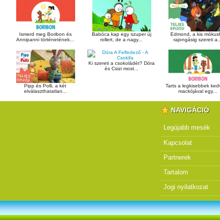
Ismerd meg Boribon és
Babóca kap egy szuper új
Edmond, a kis mókusf
Annipanni történetének...
rollert, de a nagy...
rajongásig szereti a..
Ki szereti a csokoládét? Dóra
és Csizi most...
Pipp és Polli, a két
Tarts a legkisebbek ke
elválaszthatatlan...
mackójával egy...
NAVIGÁCIÓ
Legújabb mesék
Kapcsolat
Partnerek
Tartalom
Jogi nyilatkozat