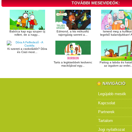
TOVÁBBI MESEVIDEÓK:
Babóca kap egy szuper új
Edmond, a kis mókusfiú
Ismerd meg a kuflikat
rollert, de a nagy...
rajongásig szereti a...
legelső kalandjukban! A
Ki szereti a csokoládét? Dóra
és Csizi most...
Tarts a legkisebbek kedvenc
Pattog a labda és hata
mackójával egy...
az izgalom az erdei..
NAVIGÁCIÓ
Legújabb mesék
Kapcsolat
Partnerek
Tartalom
Jogi nyilatkozat