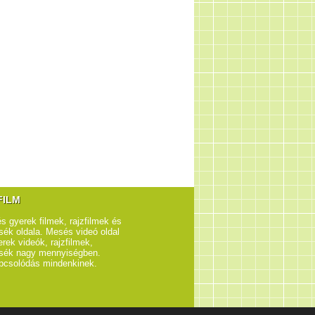
FILM
s gyerek filmek, rajzfilmek és
ék oldala. Mesés videó oldal
rek videók, rajzfilmek,
sék nagy mennyiségben.
pcsolódás mindenkinek.