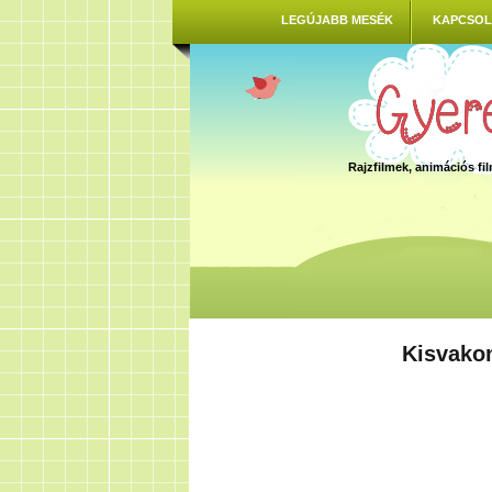
LEGÚJABB MESÉK
KAPCSOL
Rajzfilmek, animációs f
Kisvako