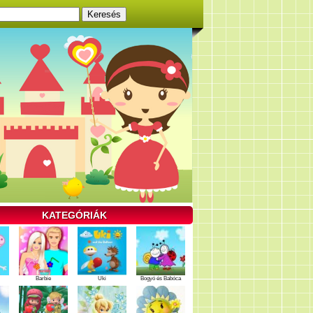
KATEGÓRIÁK
Barbie
Uki
Bogyó és Babóca