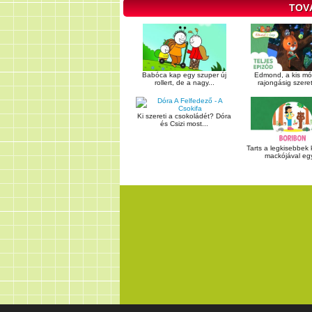
TOV
Babóca kap egy szuper új
Edmond, a kis mó
rollert, de a nagy...
rajongásig szereti
Ki szereti a csokoládét? Dóra
és Csizi most...
Tarts a legkisebbek
mackójával egy