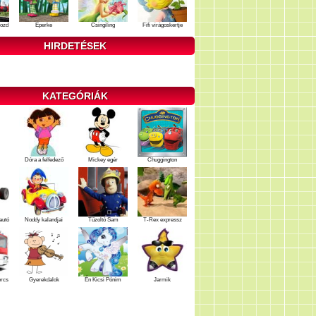
ozd
Eperke
Csingiling
Fifi virágoskertje
HIRDETÉSEK
KATEGÓRIÁK
Dóra a felfedező
Mickey egér
Chuggington
autó
Noddy kalandjai
Tűzoltó Sam
T-Rex expressz
ercs
Gyerekdalok
Én Kicsi Pónim
Jarmik