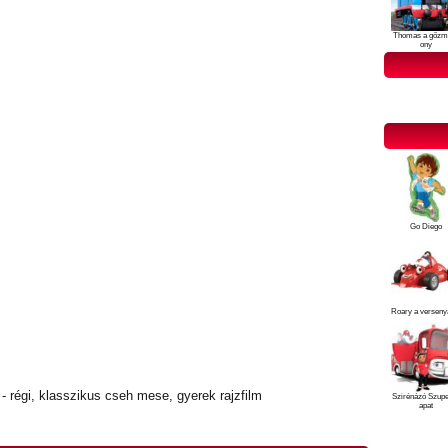
Thomas a gőzm
ony
Go Diego
Roary a verseny
 régi, klasszikus cseh mese, gyerek rajzfilm
Szirénázó Szup
apat