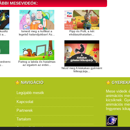
ÁBBI MESEVIDEÓK:
kusfiú
Ismerd meg a kuflikat a
Pipp és Polli, a két
 a...
legelső kalandjukban! Az...
elválaszthatatlan...
 kedvenc
Pattog a labda és hatalmas
...
az izgalom az erdei...
Nézd meg A kiskakas gyémánt
félkrajcárja...
NAVIGÁCIÓ
GYEREK
Mese videók é
Legújabb mesék
animációs mes
kicsiknek. Gye
Kapcsolat
animációs me
Ingyenes kika
Partnerek
Tartalom
Jogi nyilatkozat