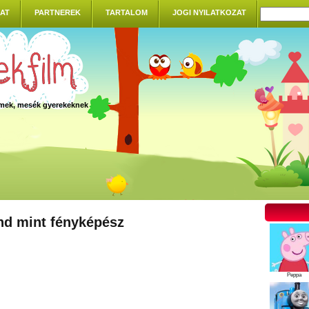
AT
PARTNEREK
TARTALOM
JOGI NYILATKOZAT
ilmek, mesék gyerekeknek
nd mint fényképész
Peppa