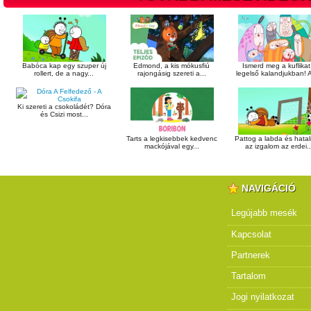
Babóca kap egy szuper új
Edmond, a kis mókusfiú
Ismerd meg a kuflikat
rollert, de a nagy...
rajongásig szereti a...
legelső kalandjukban! A
Ki szereti a csokoládét? Dóra
és Csizi most...
Tarts a legkisebbek kedvenc
Pattog a labda és hata
mackójával egy...
az izgalom az erdei..
NAVIGÁCIÓ
Legújabb mesék
Kapcsolat
Partnerek
Tartalom
Jogi nyilatkozat