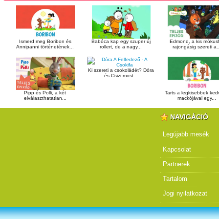
Ismerd meg Boribon és
Babóca kap egy szuper új
Edmond, a kis mókusf
Annipanni történetének...
rollert, de a nagy...
rajongásig szereti a..
Ki szereti a csokoládét? Dóra
és Csizi most...
Pipp és Polli, a két
Tarts a legkisebbek ke
elválaszthatatlan...
mackójával egy...
NAVIGÁCIÓ
Legújabb mesék
Kapcsolat
Partnerek
Tartalom
Jogi nyilatkozat