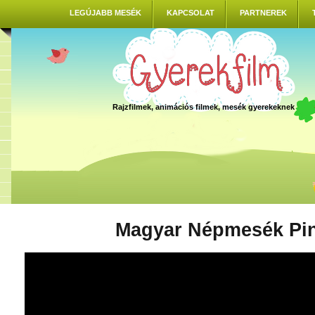
LEGÚJABB MESÉK
KAPCSOLAT
PARTNEREK
Rajzfilmek, animációs filmek, mesék gyerekeknek
Magyar Népmesék Pi