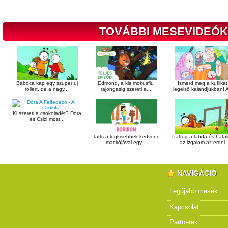
TOVÁBBI MESEVIDEÓK
Babóca kap egy szuper új
Edmond, a kis mókusfiú
Ismerd meg a kuflikat
rollert, de a nagy...
rajongásig szereti a...
legelső kalandjukban! A
Ki szereti a csokoládét? Dóra
és Csizi most...
Tarts a legkisebbek kedvenc
Pattog a labda és hata
mackójával egy...
az izgalom az erdei..
NAVIGÁCIÓ
Legújabb mesék
Kapcsolat
Partnerek