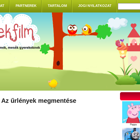
AT
PARTNEREK
TARTALOM
JOGI NYILATKOZAT
ilmek, mesék gyerekeknek
- Az űrlények megmentése
Peppa