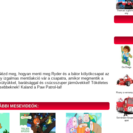
Thomas a gőzm
ony
Go Diego
k! Nézd meg, hogyan menti meg Ryder és a bátor kölyökcsapat az
egy izgalmas mentőakció vár a csapatra, amikor megmentik a
r kütyükkel, barátsággal és csúcsszuper járművekkel! Tökéletes
sebbeknek! Kaland a Paw Patrol-lal!
Roary a verseny
ÁBBI MESEVIDEÓK:
Szirénázó Szup
apat