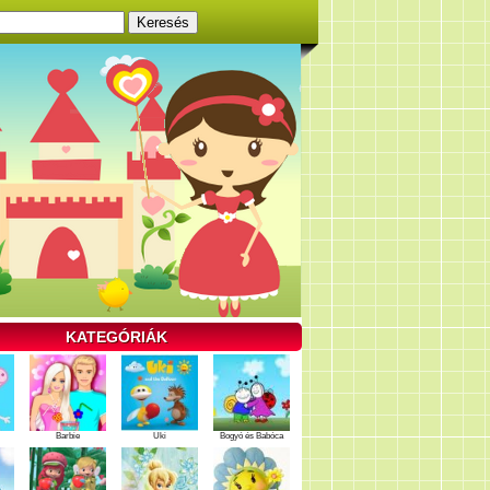
KATEGÓRIÁK
Barbie
Uki
Bogyó és Babóca