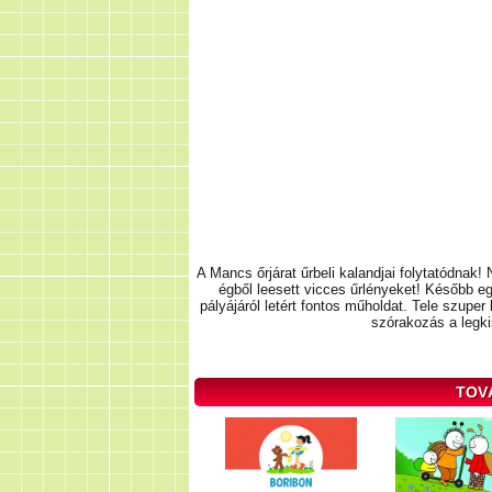
A Mancs őrjárat űrbeli kalandjai folytatódna
égből leesett vicces űrlényeket! Később 
pályájáról letért fontos műholdat. Tele szupe
szórakozás a legki
TOV