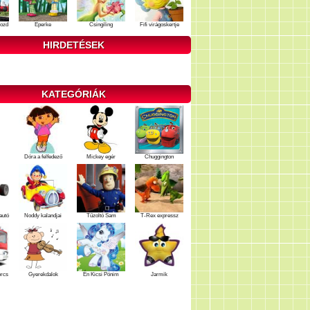
ozd
Eperke
Csingiling
Fifi virágoskertje
HIRDETÉSEK
KATEGÓRIÁK
Dóra a felfedező
Mickey egér
Chuggington
autó
Noddy kalandjai
Tűzoltó Sam
T-Rex expressz
ercs
Gyerekdalok
Én Kicsi Pónim
Jarmik