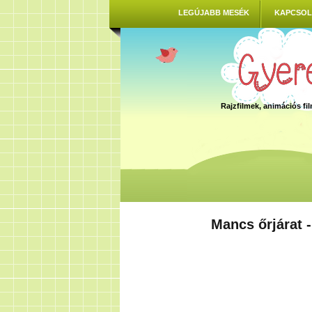
LEGÚJABB MESÉK
KAPCSOL
Rajzfilmek, animációs f
Mancs őrjárat 