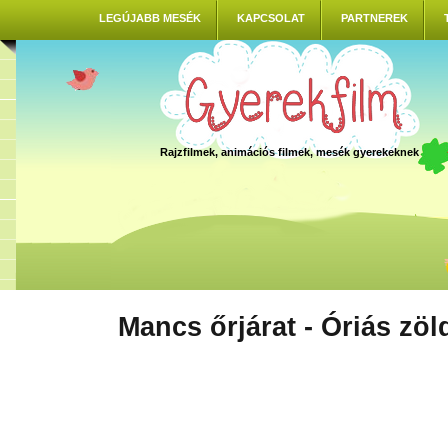
LEGÚJABB MESÉK
KAPCSOLAT
PARTNEREK
Rajzfilmek, animációs filmek, mesék gyerekeknek
Mancs őrjárat - Óriás zö