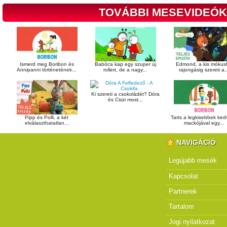
TOVÁBBI MESEVIDEÓK
Ismerd meg Boribon és
Babóca kap egy szuper új
Edmond, a kis mókusf
Annipanni történetének...
rollert, de a nagy...
rajongásig szereti a..
Ki szereti a csokoládét? Dóra
és Csizi most...
Pipp és Polli, a két
Tarts a legkisebbek ke
elválaszthatatlan...
mackójával egy...
NAVIGÁCIÓ
Legújabb mesék
Kapcsolat
Partnerek
Tartalom
Jogi nyilatkozat