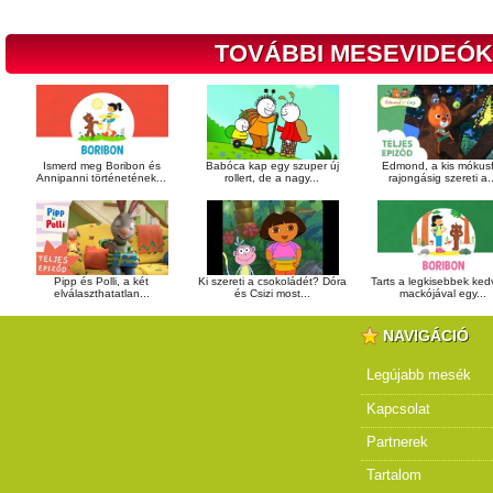
TOVÁBBI MESEVIDEÓK
Ismerd meg Boribon és
Babóca kap egy szuper új
Edmond, a kis mókusf
Annipanni történetének...
rollert, de a nagy...
rajongásig szereti a..
Pipp és Polli, a két
Ki szereti a csokoládét? Dóra
Tarts a legkisebbek ke
elválaszthatatlan...
és Csizi most...
mackójával egy...
NAVIGÁCIÓ
Legújabb mesék
Kapcsolat
Partnerek
Tartalom