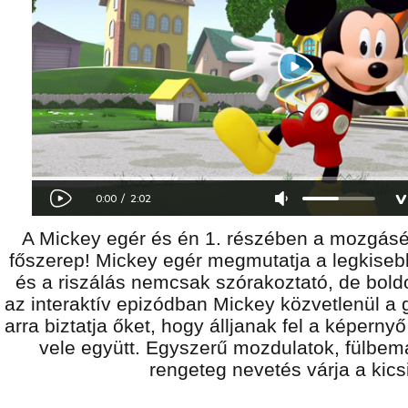
A Mickey egér és én 1. részében a mozgás
főszerep! Mickey egér megmutatja a legkiseb
és a riszálás nemcsak szórakoztató, de bold
az interaktív epizódban Mickey közvetlenül a 
arra biztatja őket, hogy álljanak fel a képerny
vele együtt. Egyszerű mozdulatok, fülbem
rengeteg nevetés várja a kics