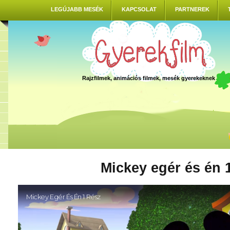
LEGÚJABB MESÉK
KAPCSOLAT
PARTNEREK
Rajzfilmek, animációs filmek, mesék gyerekeknek
Mickey egér és én 