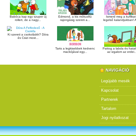
Babóca kap egy szuper új
Edmond, a kis mókusfiú
Ismerd meg a kuflikat
rollert, de a nagy...
rajongásig szereti a...
legelső kalandjukban! A
Ki szereti a csokoládét? Dóra
és Csizi most...
Tarts a legkisebbek kedvenc
Pattog a labda és hata
mackójával egy...
az izgalom az erdei..
NAVIGÁCIÓ
Legújabb mesék
Kapcsolat
Partnerek
Tartalom
Jogi nyilatkozat