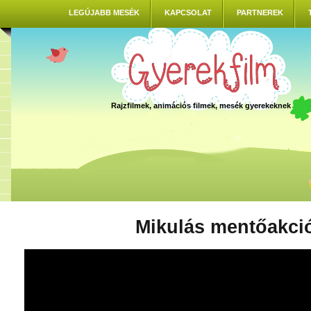
LEGÚJABB MESÉK
KAPCSOLAT
PARTNEREK
Rajzfilmek, animációs filmek, mesék gyerekeknek
Mikulás mentőakci