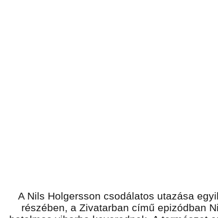
A Nils Holgersson csodálatos utazása egy
részében, a Zivatarban című epizódban Ni