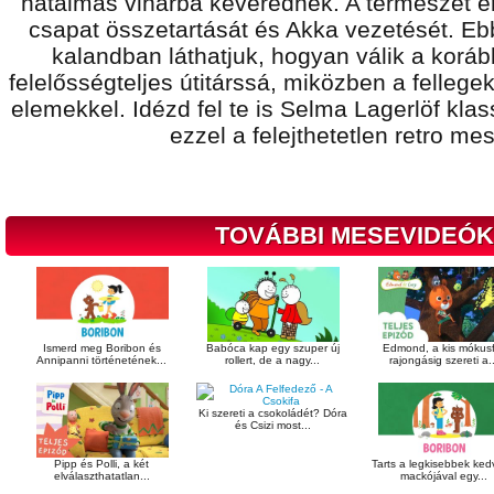
hatalmas viharba keverednek. A természet er
csapat összetartását és Akka vezetését. Eb
kalandban láthatjuk, hogyan válik a koráb
felelősségteljes útitárssá, miközben a felleg
elemekkel. Idézd fel te is Selma Lagerlöf kla
ezzel a felejthetetlen retro me
TOVÁBBI MESEVIDEÓK
Ismerd meg Boribon és
Babóca kap egy szuper új
Edmond, a kis mókusf
Annipanni történetének...
rollert, de a nagy...
rajongásig szereti a..
Ki szereti a csokoládét? Dóra
és Csizi most...
Pipp és Polli, a két
Tarts a legkisebbek ke
elválaszthatatlan...
mackójával egy...