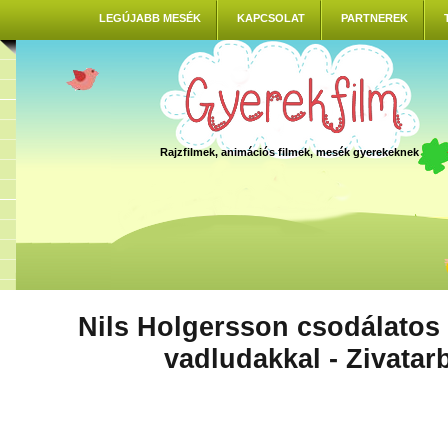
LEGÚJABB MESÉK
KAPCSOLAT
PARTNEREK
Rajzfilmek, animációs filmek, mesék gyerekeknek
Nils Holgersson csodálatos
vadludakkal - Zivatar