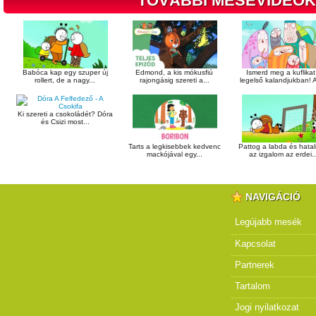
TOVÁBBI MESEVIDEÓK
Babóca kap egy szuper új
Edmond, a kis mókusfiú
Ismerd meg a kuflikat
rollert, de a nagy...
rajongásig szereti a...
legelső kalandjukban! A
Ki szereti a csokoládét? Dóra
és Csizi most...
Tarts a legkisebbek kedvenc
Pattog a labda és hata
mackójával egy...
az izgalom az erdei..
NAVIGÁCIÓ
Legújabb mesék
Kapcsolat
Partnerek
Tartalom
Jogi nyilatkozat