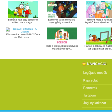
Babóca kap egy szuper új
Edmond, a kis mókusfiú
Ismerd meg a kuflikat
rollert, de a nagy...
rajongásig szereti a...
legelső kalandjukban! A
Ki szereti a csokoládét? Dóra
és Csizi most...
Tarts a legkisebbek kedvenc
Pattog a labda és hata
mackójával egy...
az izgalom az erdei..
NAVIGÁCIÓ
Legújabb mesék
Kapcsolat
Partnerek
Tartalom
Jogi nyilatkozat