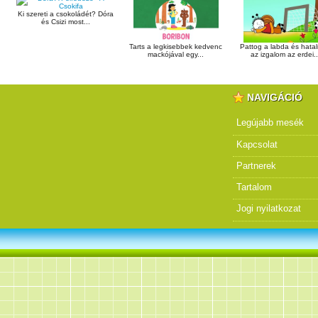
Ki szereti a csokoládét? Dóra
és Csizi most...
Tarts a legkisebbek kedvenc
Pattog a labda és hata
mackójával egy...
az izgalom az erdei..
NAVIGÁCIÓ
Legújabb mesék
Kapcsolat
Partnerek
Tartalom
Jogi nyilatkozat