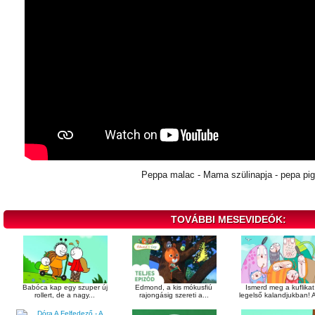
Peppa malac - Mama szülinapja - pepa pi
TOVÁBBI MESEVIDEÓK:
Babóca kap egy szuper új
Edmond, a kis mókusfiú
Ismerd meg a kuflikat
rollert, de a nagy...
rajongásig szereti a...
legelső kalandjukban! A