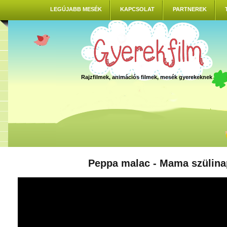
LEGÚJABB MESÉK
KAPCSOLAT
PARTNEREK
Rajzfilmek, animációs filmek, mesék gyerekeknek
Peppa malac - Mama szülina