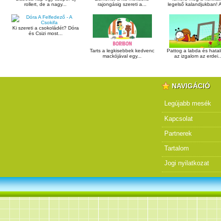
rollert, de a nagy...
rajongásig szereti a...
legelső kalandjukban! A
Ki szereti a csokoládét? Dóra
és Csizi most...
Tarts a legkisebbek kedvenc
Pattog a labda és hata
mackójával egy...
az izgalom az erdei..
NAVIGÁCIÓ
Legújabb mesék
Kapcsolat
Partnerek
Tartalom
Jogi nyilatkozat