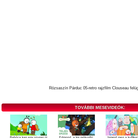
Rózsaszín Párduc 05-retro rajzfilm Clouseau felü
TOVÁBBI MESEVIDEÓK:
Babóca kap egy szuper új
Edmond, a kis mókusfiú
Ismerd meg a kuflikat