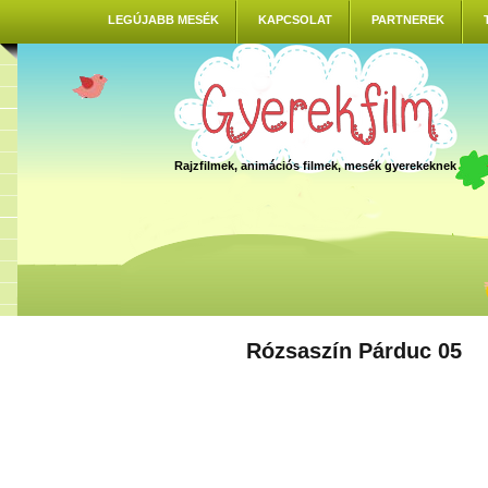
LEGÚJABB MESÉK
KAPCSOLAT
PARTNEREK
Rajzfilmek, animációs filmek, mesék gyerekeknek
Rózsaszín Párduc 05