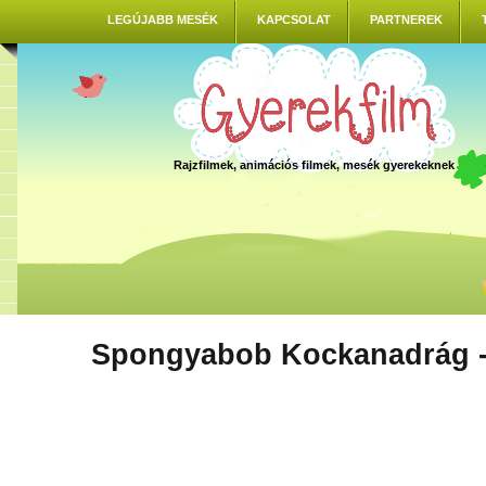
LEGÚJABB MESÉK
KAPCSOLAT
PARTNEREK
Rajzfilmek, animációs filmek, mesék gyerekeknek
Spongyabob Kockanadrág -