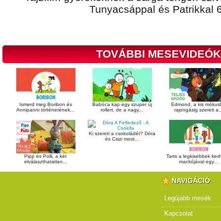
Tunyacsáppal és Patrikkal 
TOVÁBBI MESEVIDEÓK
Ismerd meg Boribon és
Babóca kap egy szuper új
Edmond, a kis mókusf
Annipanni történetének...
rollert, de a nagy...
rajongásig szereti a..
Ki szereti a csokoládét? Dóra
és Csizi most...
Pipp és Polli, a két
Tarts a legkisebbek ke
elválaszthatatlan...
mackójával egy...
NAVIGÁCIÓ
Legújabb mesék
Kapcsolat