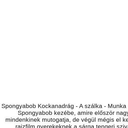
Spongyabob Kockanadrág - A szálka - Munka
Spongyabob kezébe, amire először nag
mindenkinek mutogatja, de végül mégis el kel
rajzfilm gyerekeknek a sárga tengeri sziv